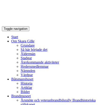
Toggle navigation
Start
Om Skara Gille
Grundare
Så här började det
Åldermän
Stadgar
Återkommande aktiviteter
Hedersmedlemmar
Nämnden
Värdpar
Båtsmanshuset
Historia
Artiklar
Bilder
Brandmuseet
Årsmöte och veteranbrandbilsrally Brandhistoriska
sällskapet