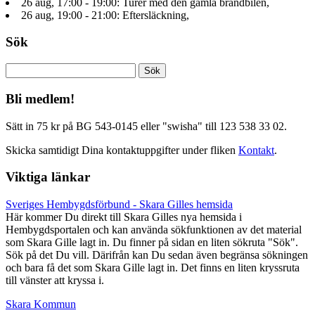
26 aug, 17:00 - 19:00: Turer med den gamla brandbilen,
26 aug, 19:00 - 21:00: Eftersläckning,
Sök
Sök
efter:
Bli medlem!
Sätt in 75 kr på BG 543-0145 eller "swisha" till 123 538 33 02.
Skicka samtidigt Dina kontaktuppgifter under fliken
Kontakt
.
Viktiga länkar
Sveriges Hembygdsförbund - Skara Gilles hemsida
Här kommer Du direkt till Skara Gilles nya hemsida i
Hembygdsportalen och kan använda sökfunktionen av det material
som Skara Gille lagt in. Du finner på sidan en liten sökruta "Sök".
Sök på det Du vill. Därifrån kan Du sedan även begränsa sökningen
och bara få det som Skara Gille lagt in. Det finns en liten kryssruta
till vänster att kryssa i.
Skara Kommun