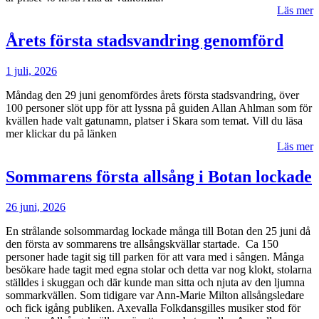
Läs mer
Årets första stadsvandring genomförd
1 juli, 2026
Måndag den 29 juni genomfördes årets första stadsvandring, över
100 personer slöt upp för att lyssna på guiden Allan Ahlman som för
kvällen hade valt gatunamn, platser i Skara som temat. Vill du läsa
mer klickar du på länken
Läs mer
Sommarens första allsång i Botan lockade
26 juni, 2026
En strålande solsommardag lockade många till Botan den 25 juni då
den första av sommarens tre allsångskvällar startade. Ca 150
personer hade tagit sig till parken för att vara med i sången. Många
besökare hade tagit med egna stolar och detta var nog klokt, stolarna
ställdes i skuggan och där kunde man sitta och njuta av den ljumna
sommarkvällen. Som tidigare var Ann-Marie Milton allsångsledare
och fick igång publiken. Axevalla Folkdansgilles musiker stod för