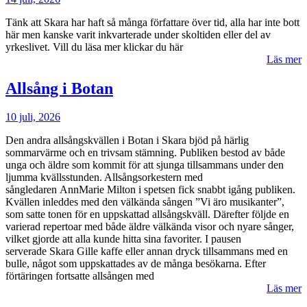
Tänk att Skara har haft så många författare över tid, alla har inte bott
här men kanske varit inkvarterade under skoltiden eller del av
yrkeslivet. Vill du läsa mer klickar du här
Läs mer
Allsång i Botan
10 juli, 2026
Den andra allsångskvällen i Botan i Skara bjöd på härlig
sommarvärme och en trivsam stämning. Publiken bestod av både
unga och äldre som kommit för att sjunga tillsammans under den
ljumma kvällsstunden. Allsångsorkestern med
sångledaren AnnMarie Milton i spetsen fick snabbt igång publiken.
Kvällen inleddes med den välkända sången ”Vi äro musikanter”,
som satte tonen för en uppskattad allsångskväll. Därefter följde en
varierad repertoar med både äldre välkända visor och nyare sånger,
vilket gjorde att alla kunde hitta sina favoriter. I pausen
serverade Skara Gille kaffe eller annan dryck tillsammans med en
bulle, något som uppskattades av de många besökarna. Efter
förtäringen fortsatte allsången med
Läs mer