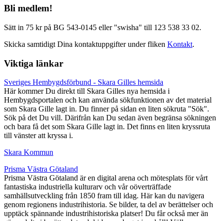
Bli medlem!
Sätt in 75 kr på BG 543-0145 eller "swisha" till 123 538 33 02.
Skicka samtidigt Dina kontaktuppgifter under fliken
Kontakt
.
Viktiga länkar
Sveriges Hembygdsförbund - Skara Gilles hemsida
Här kommer Du direkt till Skara Gilles nya hemsida i
Hembygdsportalen och kan använda sökfunktionen av det material
som Skara Gille lagt in. Du finner på sidan en liten sökruta "Sök".
Sök på det Du vill. Därifrån kan Du sedan även begränsa sökningen
och bara få det som Skara Gille lagt in. Det finns en liten kryssruta
till vänster att kryssa i.
Skara Kommun
Prisma Västra Götaland
Prisma Västra Götaland är en digital arena och mötesplats för vårt
fantastiska industriella kulturarv och vår oöverträffade
samhällsutveckling från 1850 fram till idag. Här kan du navigera
genom regionens industrihistoria. Se bilder, ta del av berättelser och
upptäck spännande industrihistoriska platser! Du får också mer än