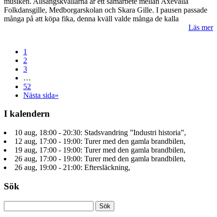
musiken. Allsångskvällarna är ett samarbete mellan Axevalla
Folkdansgille, Medborgarskolan och Skara Gille. I pausen passade
många på att köpa fika, denna kväll valde många de kalla
Läs mer
1
2
3
…
52
Nästa sida»
I kalendern
10 aug, 18:00 - 20:30: Stadsvandring ”Industri historia”,
12 aug, 17:00 - 19:00: Turer med den gamla brandbilen,
19 aug, 17:00 - 19:00: Turer med den gamla brandbilen,
26 aug, 17:00 - 19:00: Turer med den gamla brandbilen,
26 aug, 19:00 - 21:00: Eftersläckning,
Sök
Sök
efter: