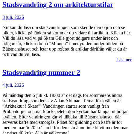
Stadsvandring 2 om arkitekturstilar
8 juli, 2026
Nu kan du läsa om stadsvandringen som skedde den 6 juli och se
bilder, klicka på länken så kommer du vidare till artikeln. Klicka här.
Vill du läsa vad vi på Skara Gille gjort tidigare under året och
tidigare år, klickar du på ”Minnen” i menyraden under bilden på
Båtsmanshuset och letar upp referat & artiklar därifrån väljer du år
och vad du vill läsa.
Läs mer
Stadsvandring nummer 2
4 juli, 2026
På måndag den 6 juli kl. 18.00 är det dags för sommarens andra
stadsvandring, som leds av Allan Ahlman. Temat för kvällen är
”Arkitektur i Skara”. Vandringen startar som vanligt från
Prubbatorget och när klockspelet i domkyrkan har klingat ut börjar
kvällen. Efter vandringen går vi tillbaka till Båtsmanshuset, där
serveras kaffe med smörgås. Priset för guidning och kaffe är för
medlemmar är 20 kr/st och för dem sin ännu inte blivit medlemmar
är priset 40 kr/st. Alla är välkomna!