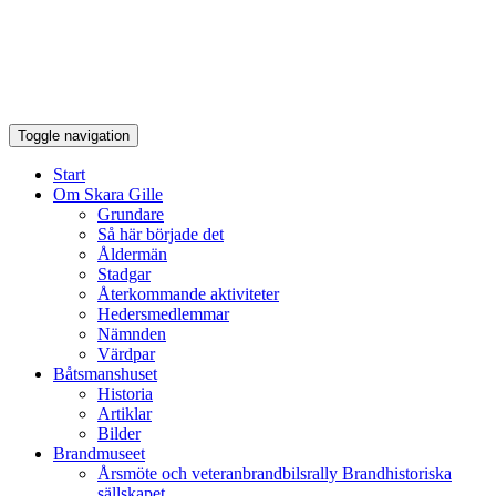
Toggle navigation
Start
Om Skara Gille
Grundare
Så här började det
Åldermän
Stadgar
Återkommande aktiviteter
Hedersmedlemmar
Nämnden
Värdpar
Båtsmanshuset
Historia
Artiklar
Bilder
Brandmuseet
Årsmöte och veteranbrandbilsrally Brandhistoriska
sällskapet