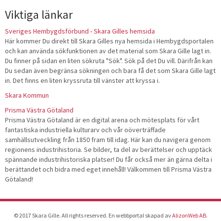
Viktiga länkar
Sveriges Hembygdsförbund - Skara Gilles hemsida
Här kommer Du direkt till Skara Gilles nya hemsida i Hembygdsportalen
och kan använda sökfunktionen av det material som Skara Gille lagt in.
Du finner på sidan en liten sökruta "Sök". Sök på det Du vill. Därifrån kan
Du sedan även begränsa sökningen och bara få det som Skara Gille lagt
in. Det finns en liten kryssruta till vänster att kryssa i.
Skara Kommun
Prisma Västra Götaland
Prisma Västra Götaland är en digital arena och mötesplats för vårt
fantastiska industriella kulturarv och vår oöverträffade
samhällsutveckling från 1850 fram till idag. Här kan du navigera genom
regionens industrihistoria. Se bilder, ta del av berättelser och upptäck
spännande industrihistoriska platser! Du får också mer än gärna delta i
berättandet och bidra med eget innehåll! Välkommen till Prisma Västra
Götaland!
© 2017 Skara Gille. All rights reserved. En webbportal skapad av
AlizonWeb AB
.