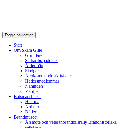
Toggle navigation
Start
Om Skara Gille
Grundare
Så här började det
Åldermän
Stadgar
Återkommande aktiviteter
Hedersmedlemmar
Nämnden
Värdpar
Båtsmanshuset
Historia
Artiklar
Bilder
Brandmuseet
Årsmöte och veteranbrandbilsrally Brandhistoriska
sällskapet