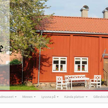
ndmuseet
Minnen
Lyssna på
Kända platser
Gillesböc