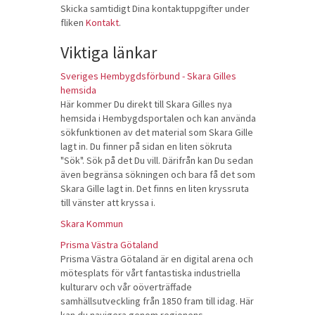
Skicka samtidigt Dina kontaktuppgifter under
fliken
Kontakt
.
Viktiga länkar
Sveriges Hembygdsförbund - Skara Gilles
hemsida
Här kommer Du direkt till Skara Gilles nya
hemsida i Hembygdsportalen och kan använda
sökfunktionen av det material som Skara Gille
lagt in. Du finner på sidan en liten sökruta
"Sök". Sök på det Du vill. Därifrån kan Du sedan
även begränsa sökningen och bara få det som
Skara Gille lagt in. Det finns en liten kryssruta
till vänster att kryssa i.
Skara Kommun
Prisma Västra Götaland
Prisma Västra Götaland är en digital arena och
mötesplats för vårt fantastiska industriella
kulturarv och vår oöverträffade
samhällsutveckling från 1850 fram till idag. Här
kan du navigera genom regionens