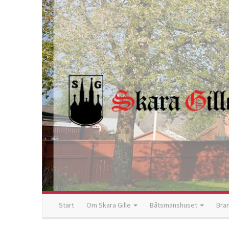
Start
Om Skara Gille
Båtsmanshuset
Bra