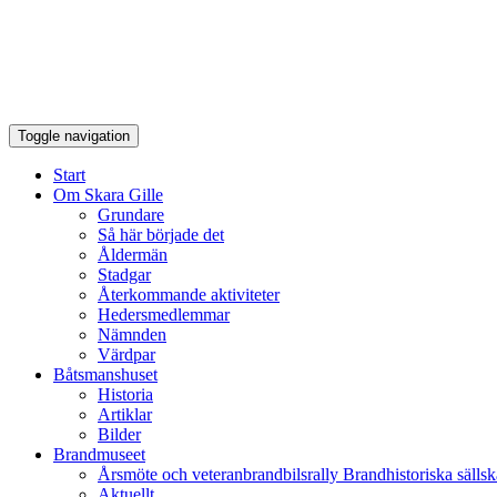
Toggle navigation
Start
Om Skara Gille
Grundare
Så här började det
Åldermän
Stadgar
Återkommande aktiviteter
Hedersmedlemmar
Nämnden
Värdpar
Båtsmanshuset
Historia
Artiklar
Bilder
Brandmuseet
Årsmöte och veteranbrandbilsrally Brandhistoriska sällsk
Aktuellt