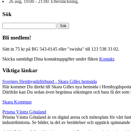
26 aug, 19:00 - 21:00: Eftersläckning,
Sök
Sök
efter:
Bli medlem!
Sätt in 75 kr på BG 543-0145 eller "swisha" till 123 538 33 02.
Skicka samtidigt Dina kontaktuppgifter under fliken
Kontakt
.
Viktiga länkar
Sveriges Hembygdsförbund - Skara Gilles hemsida
Här kommer Du direkt till Skara Gilles nya hemsida i Hembygdsportale
Därifrån kan Du sedan även begränsa sökningen och bara få det som Skara
Skara Kommun
Prisma Västra Götaland
Prisma Västra Götaland är en digital arena och mötesplats för vårt fan
industrihistoria. Se bilder, ta del av berättelser och upptäck spännan