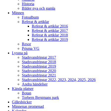
Historia
Bilder nya och gamla
Minnen
Fotoalbum
Referat & artiklar
Referat & artiklar 2016
Referat & artiklar 2017
Referat & artiklar 2018
Referat & artiklar 2019
Resor
Prisma VG
Lyssna på
Stadsvandringar 2017
Stadsvandringar 2018
Stadsvandringar 2019
Stadsvandringar 2020
Stadsvandringar 2021
Stadsvandringar 2022, 2023, 2024, 2025, 2026
Andra händelser
Kända platser
Botan
Torbern Bergmans park
Gillesböcker
Minnenas promenad
Kalender