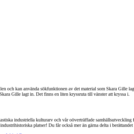
n och kan använda sökfunktionen av det material som Skara Gille lagt i
 Gille lagt in. Det finns en liten kryssruta till vänster att kryssa i.
tastiska industriella kulturarv och vår oöverträffade samhällsutvecklin
de industrihistoriska platser! Du får också mer än gärna delta i berättan