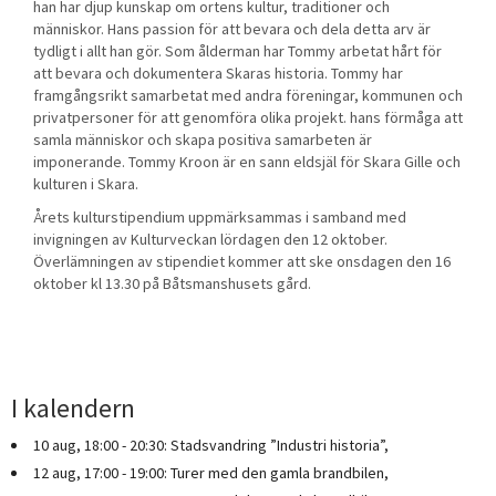
han har djup kunskap om ortens kultur, traditioner och
människor. Hans passion för att bevara och dela detta arv är
tydligt i allt han gör. Som ålderman har Tommy arbetat hårt för
att bevara och dokumentera Skaras historia. Tommy har
framgångsrikt samarbetat med andra föreningar, kommunen och
privatpersoner för att genomföra olika projekt. hans förmåga att
samla människor och skapa positiva samarbeten är
imponerande. Tommy Kroon är en sann eldsjäl för Skara Gille och
kulturen i Skara.
Årets kulturstipendium uppmärksammas i samband med
invigningen av Kulturveckan lördagen den 12 oktober.
Överlämningen av stipendiet kommer att ske onsdagen den 16
oktober kl 13.30 på Båtsmanshusets gård.
I kalendern
10 aug, 18:00 - 20:30: Stadsvandring ”Industri historia”,
12 aug, 17:00 - 19:00: Turer med den gamla brandbilen,