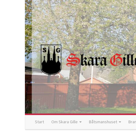
Start
Om Skara Gille
Båtsmanshuset
Bra