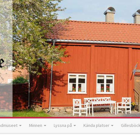
ndmuseet
Minnen
Lyssna på
Kända platser
Gillesböc