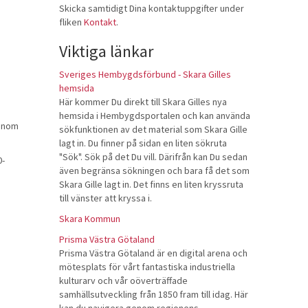
Skicka samtidigt Dina kontaktuppgifter under
fliken
Kontakt
.
Viktiga länkar
Sveriges Hembygdsförbund - Skara Gilles
hemsida
Här kommer Du direkt till Skara Gilles nya
hemsida i Hembygdsportalen och kan använda
genom
sökfunktionen av det material som Skara Gille
lagt in. Du finner på sidan en liten sökruta
"Sök". Sök på det Du vill. Därifrån kan Du sedan
0-
även begränsa sökningen och bara få det som
Skara Gille lagt in. Det finns en liten kryssruta
till vänster att kryssa i.
Skara Kommun
Prisma Västra Götaland
Prisma Västra Götaland är en digital arena och
mötesplats för vårt fantastiska industriella
kulturarv och vår oöverträffade
samhällsutveckling från 1850 fram till idag. Här
kan du navigera genom regionens