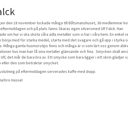
alck
gen den 18 november lockade många till Båtsmanshuset, 36 medlemmar k
eftermiddagen och på plats fanns Skaras egen silversmed Ulf Falck. Han
ade om hur vi ska sköta våra ädla metaller som vi har i våra hem. En enkel r
te börja med för starka medel, starta med det svagare och gå upp i styrka 
. Många gamla husmorstips finns och många är vi som lärt oss genom äldr
tioner hus man kan få sina metaller glänsande och fina. Smycken skall an
 Ulf, det mår de bara bra av. Ett smycke som bara ligger i ett skrin glädjer 
 eller den som betraktar smycket.
slutning på eftermiddagen serverades kaffe med dopp.
Barbro Hassel