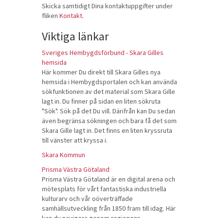
Skicka samtidigt Dina kontaktuppgifter under
fliken
Kontakt
.
Viktiga länkar
Sveriges Hembygdsförbund - Skara Gilles
hemsida
Här kommer Du direkt till Skara Gilles nya
hemsida i Hembygdsportalen och kan använda
sökfunktionen av det material som Skara Gille
lagt in. Du finner på sidan en liten sökruta
"Sök". Sök på det Du vill. Därifrån kan Du sedan
även begränsa sökningen och bara få det som
Skara Gille lagt in. Det finns en liten kryssruta
till vänster att kryssa i.
Skara Kommun
Prisma Västra Götaland
Prisma Västra Götaland är en digital arena och
mötesplats för vårt fantastiska industriella
kulturarv och vår oöverträffade
samhällsutveckling från 1850 fram till idag. Här
kan du navigera genom regionens