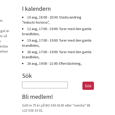
I kalendern
10 aug, 18:00 - 20:30: Stadsvandring
om
”Industri historia”,
12 aug, 17:00 - 19:00: Turer med den gamla
egel är
brandbilen,
om så
19 aug, 17:00 - 19:00: Turer med den gamla
e
brandbilen,
vändas
varken
26 aug, 17:00 - 19:00: Turer med den gamla
brandbilen,
26 aug, 19:00 - 21:00: Eftersläckning,
Sök
Sök
efter:
Bli medlem!
Sätt in 75 kr på BG 543-0145 eller "swisha" till
123 538 33 02.