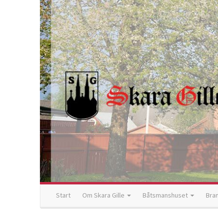
Start
Om Skara Gille
Båtsmanshuset
Bra