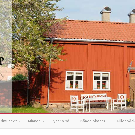
ndmuseet
Minnen
Lyssna på
Kända platser
Gillesböc