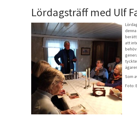
Lördagsträff med Ulf F
Lörda
denna 
berätt
att in
behövs
genera
tyckte
ägaren
Som av
Foto: 