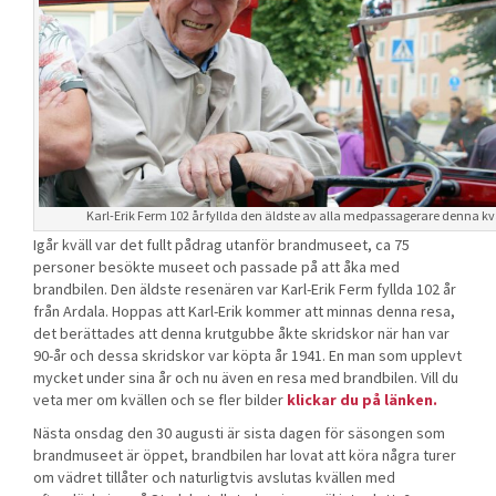
Karl-Erik Ferm 102 år fyllda den äldste av alla medpassagerare denna kv
Igår kväll var det fullt pådrag utanför brandmuseet, ca 75
personer besökte museet och passade på att åka med
brandbilen. Den äldste resenären var Karl-Erik Ferm fyllda 102 år
från Ardala. Hoppas att Karl-Erik kommer att minnas denna resa,
det berättades att denna krutgubbe åkte skridskor när han var
90-år och dessa skridskor var köpta år 1941. En man som upplevt
mycket under sina år och nu även en resa med brandbilen. Vill du
veta mer om kvällen och se fler bilder
klickar du på länken.
Nästa onsdag den 30 augusti är sista dagen för säsongen som
brandmuseet är öppet, brandbilen har lovat att köra några turer
om vädret tillåter och naturligtvis avslutas kvällen med