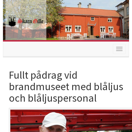
Toggle
navigat
Fullt pådrag vid
brandmuseet med blåljus
och blåljuspersonal