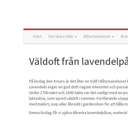
Start
Om Skara Gille
Båtsmanshuset
Bra
Väldoft från lavendelp
På lördag den 4 mars är det åter en träff i Båtsmanshuset k
Lavendeln avger en god doft i lagom intensitet och passa
Under 1700-talet och 1800-talen var det vanligt med en po
luktsalvia, som spred väldoft i rummen. Fortfarande stopp
med malört, isop eller åbrodd i garderoben för att hålla m
Denna lördag får vi själva tillverka lavendelpåsar, materia