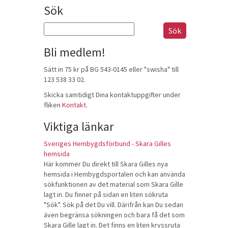
Sök
Sök
efter:
Bli medlem!
Sätt in 75 kr på BG 543-0145 eller "swisha" till
123 538 33 02.
Skicka samtidigt Dina kontaktuppgifter under
fliken
Kontakt
.
Viktiga länkar
Sveriges Hembygdsförbund - Skara Gilles
hemsida
Här kommer Du direkt till Skara Gilles nya
hemsida i Hembygdsportalen och kan använda
sökfunktionen av det material som Skara Gille
lagt in. Du finner på sidan en liten sökruta
"Sök". Sök på det Du vill. Därifrån kan Du sedan
även begränsa sökningen och bara få det som
Skara Gille lagt in. Det finns en liten kryssruta