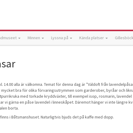
ndmuseet
Minnen
Lyssna på
Kända platser
Gillesböc
åsar
l. 14.00 alla är välkomna. Temat för denna dag är ”Väldoft från lavendelpåsar
r mycket bra för olika förvaringsutrymmen som garderober, byråar och lik
tpurrikruka med torkade kryddväxter, till exempel isop, rosmarin, lavendel
ar vi gärna en påse lavendel i linneskåpet. Däremot hänger vi inte längre k
alen borta.
l finns i Båtsmanshuset. Naturligtvis bjuds det på kaffe med dopp.