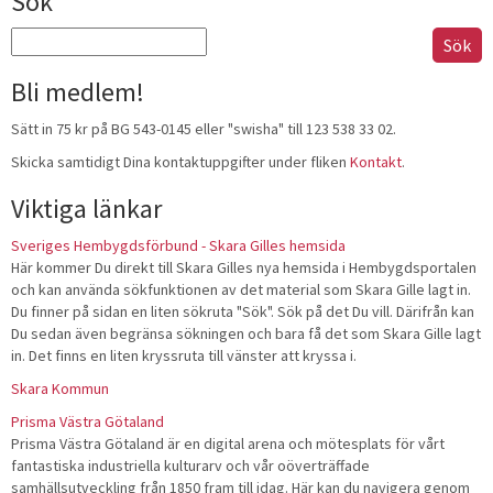
Sök
Sök
efter:
Bli medlem!
Sätt in 75 kr på BG 543-0145 eller "swisha" till 123 538 33 02.
Skicka samtidigt Dina kontaktuppgifter under fliken
Kontakt
.
Viktiga länkar
Sveriges Hembygdsförbund - Skara Gilles hemsida
Här kommer Du direkt till Skara Gilles nya hemsida i Hembygdsportalen
och kan använda sökfunktionen av det material som Skara Gille lagt in.
Du finner på sidan en liten sökruta "Sök". Sök på det Du vill. Därifrån kan
Du sedan även begränsa sökningen och bara få det som Skara Gille lagt
in. Det finns en liten kryssruta till vänster att kryssa i.
Skara Kommun
Prisma Västra Götaland
Prisma Västra Götaland är en digital arena och mötesplats för vårt
fantastiska industriella kulturarv och vår oöverträffade
samhällsutveckling från 1850 fram till idag. Här kan du navigera genom