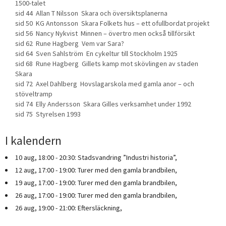
1500-talet
sid 44 Allan T Nilsson Skara och översiktsplanerna
sid 50 KG Antonsson Skara Folkets hus – ett ofullbordat projekt
sid 56 Nancy Nykvist Minnen – övertro men också tillförsikt
sid 62 Rune Hagberg Vem var Sara?
sid 64 Sven Sahlström En cykeltur till Stockholm 1925
sid 68 Rune Hagberg Gillets kamp mot skövlingen av staden
Skara
sid 72 Axel Dahlberg Hovslagarskola med gamla anor – och
stöveltramp
sid 74 Elly Andersson Skara Gilles verksamhet under 1992
sid 75 Styrelsen 1993
I kalendern
10 aug, 18:00 - 20:30: Stadsvandring ”Industri historia”,
12 aug, 17:00 - 19:00: Turer med den gamla brandbilen,
19 aug, 17:00 - 19:00: Turer med den gamla brandbilen,
26 aug, 17:00 - 19:00: Turer med den gamla brandbilen,
26 aug, 19:00 - 21:00: Eftersläckning,