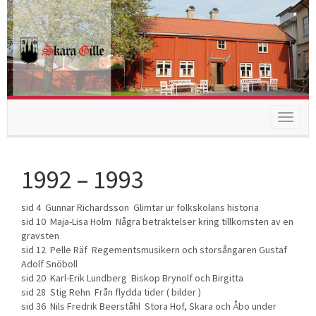
Toggle
navigat
1992 – 1993
sid 4 Gunnar Richardsson Glimtar ur folkskolans historia
sid 10 Maja-Lisa Holm Några betraktelser kring tillkomsten av en
gravsten
sid 12 Pelle Räf Regementsmusikern och storsångaren Gustaf
Adolf Snöboll
sid 20 Karl-Erik Lundberg Biskop Brynolf och Birgitta
sid 28 Stig Rehn Från flydda tider ( bilder )
sid 36 Nils Fredrik Beerståhl Stora Hof, Skara och Åbo under