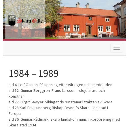
Toggle
navigat
1984 – 1989
sid 4 Leif Olsson På spaning efter vår egen tid – medeltiden
sid 12 Gunnar Berggren Frans Larsson – slöjdlärare och
konstnär
sid 22 Birgit Sawyer Vikingatids runstenar i trakten av Skara
sid 28 Karl-Erik Lundberg Biskop Brynolfs Skara – en stad i
Europa
sid 36 Gunnar Rådmark Skara landskommuns inkorporering med
Skara stad 1934