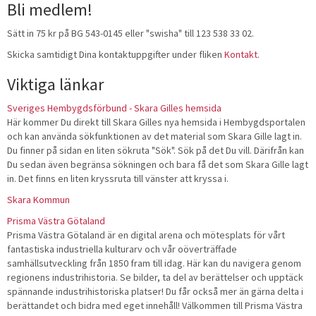
Bli medlem!
Sätt in 75 kr på BG 543-0145 eller "swisha" till 123 538 33 02.
Skicka samtidigt Dina kontaktuppgifter under fliken
Kontakt
.
Viktiga länkar
Sveriges Hembygdsförbund - Skara Gilles hemsida
Här kommer Du direkt till Skara Gilles nya hemsida i Hembygdsportalen
och kan använda sökfunktionen av det material som Skara Gille lagt in.
Du finner på sidan en liten sökruta "Sök". Sök på det Du vill. Därifrån kan
Du sedan även begränsa sökningen och bara få det som Skara Gille lagt
in. Det finns en liten kryssruta till vänster att kryssa i.
Skara Kommun
Prisma Västra Götaland
Prisma Västra Götaland är en digital arena och mötesplats för vårt
fantastiska industriella kulturarv och vår oöverträffade
samhällsutveckling från 1850 fram till idag. Här kan du navigera genom
regionens industrihistoria. Se bilder, ta del av berättelser och upptäck
spännande industrihistoriska platser! Du får också mer än gärna delta i
berättandet och bidra med eget innehåll! Välkommen till Prisma Västra